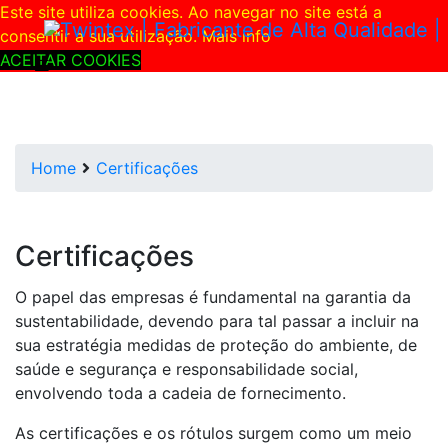
Skip to main content
Este site utiliza cookies. Ao navegar no site está a
consentir a sua utilização.
Mais info
ACEITAR COOKIES
Home
Certificações
Certificações
O papel das empresas é fundamental na garantia da
sustentabilidade, devendo para tal passar a incluir na
sua estratégia medidas de proteção do ambiente, de
saúde e segurança e responsabilidade social,
envolvendo toda a cadeia de fornecimento.
As certificações e os rótulos surgem como um meio