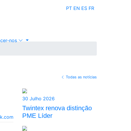
PT
EN
ES
FR
cer-nos
Todas as notícias
30 Julho 2026
Twintex renova distinção
PME Líder
k.com