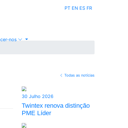
PT
EN
ES
FR
cer-nos
Todas as notícias
30 Julho 2026
Twintex renova distinção
PME Líder