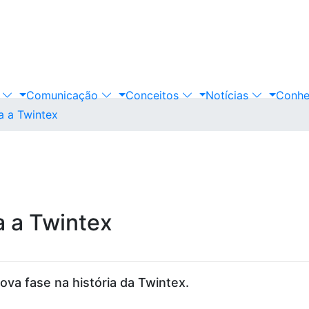
s
Comunicação
Conceitos
Notícias
Conhe
a a Twintex
a a Twintex
ova fase na história da Twintex.