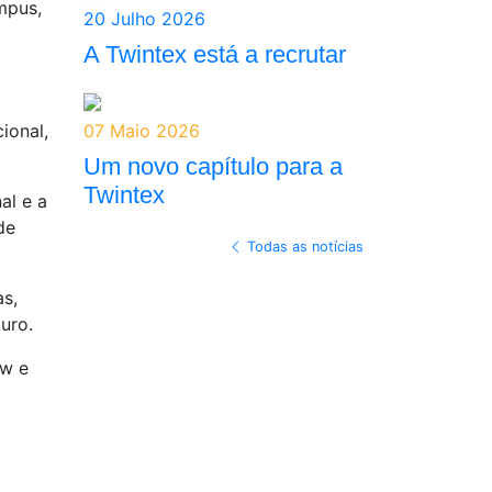
mpus,
20 Julho 2026
A Twintex está a recrutar
ional,
07 Maio 2026
Um novo capítulo para a
Twintex
al e a
de
Todas as notícias
as,
uro.
ow e