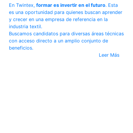
En Twintex,
formar es invertir en el futuro
. Esta
es una oportunidad para quienes buscan aprender
y crecer en una empresa de referencia en la
industria textil.
Buscamos candidatos para diversas áreas técnicas
con acceso directo a un amplio conjunto de
beneficios.
Leer Más
10 julio 2025
Modatex y Twintex
Nuestras costureras son brillantes e inspiradoras.
Leer Más
31 mayo 2025
Caminata por nosotros y por el