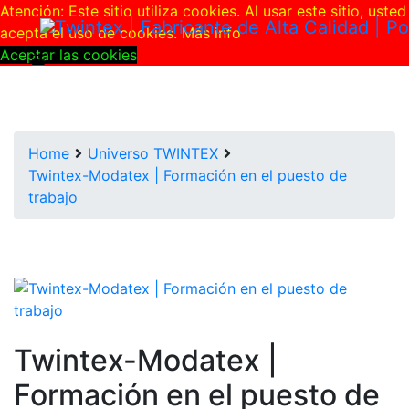
Skip to main content
Atención: Este sitio utiliza cookies. Al usar este sitio, usted
acepta el uso de cookies.
Más info
Aceptar las cookies
Home
Universo TWINTEX
Twintex-Modatex | Formación en el puesto de
trabajo
Twintex-Modatex |
Formación en el puesto de